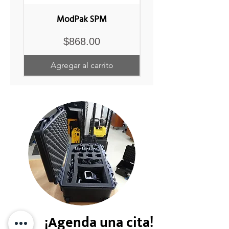
ModPak SPM
Precio
$868.00
Agregar al carrito
¡Agenda una cita!