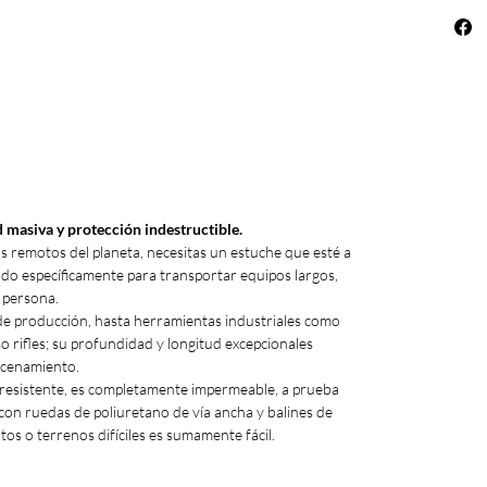
 masiva y protección indestructible.
más remotos del planeta, necesitas un estuche que esté a
ñado específicamente para transportar equipos largos,
a persona.
 de producción, hasta herramientas industriales como
so rifles; su profundidad y longitud excepcionales
macenamiento.
resistente, es completamente impermeable, a prueba
con ruedas de poliuretano de vía ancha y balines de
os o terrenos difíciles es sumamente fácil.