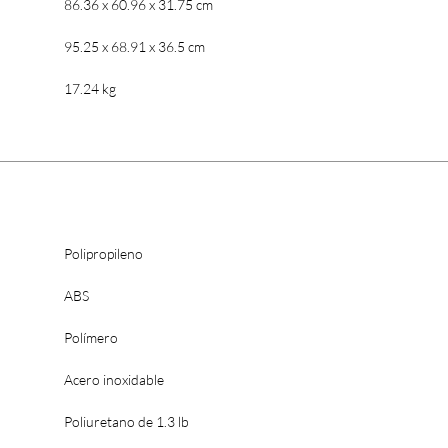
86.36 x 60.96 x 31.75 cm
95.25 x 68.91 x 36.5 cm
17.24 kg
Polipropileno
ABS
Polímero
Acero inoxidable
Poliuretano de 1.3 lb