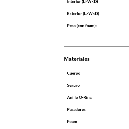
Interior (L×W×D)
Exterior (L×W×D)
Peso (con foam):
Materiales
Cuerpo
Seguro
Anillo O-Ring
Pasadores
Foam