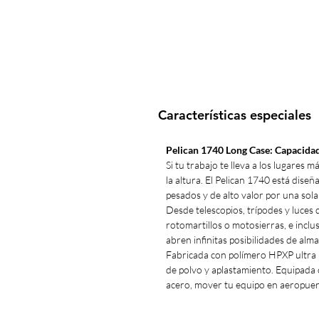
Características especiales
Pelican 1740 Long Case: Capacidad
Si tu trabajo te lleva a los lugares 
la altura. El Pelican 1740 está dise
pesados y de alto valor por una sol
Desde telescopios, trípodes y luces
rotomartillos o motosierras, e inclu
abren infinitas posibilidades de al
Fabricada con polímero HPXP ultra 
de polvo y aplastamiento. Equipada 
acero, mover tu equipo en aeropuert