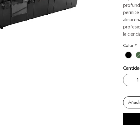
profundo
permite
almacena
profesio
la cienci
Color
*
Cantida
Añadir