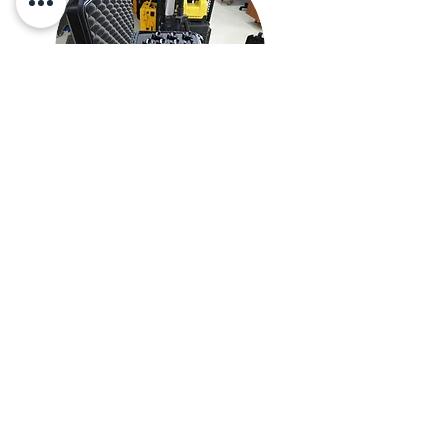
¡Agenda una cita!
No te quedes con dudas y consulta en
tienda con uno de nuestros expertos.
¡Te esperamos!.
Agenda ahora
Acerca de
Preguntas frecuentes