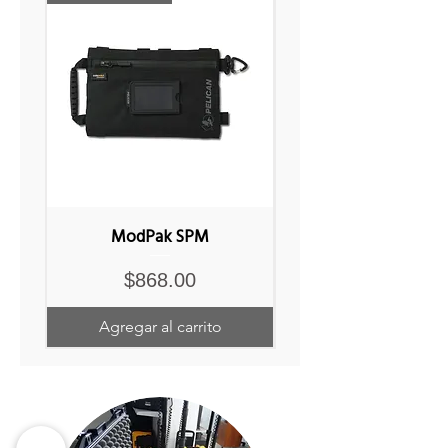
ModPak SPM
Precio
$868.00
Agregar al carrito