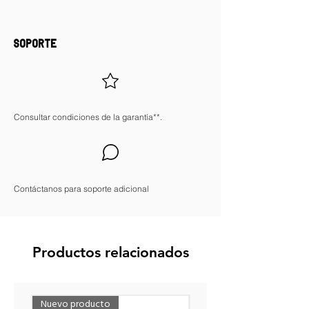
mayor estructura y durabilidad
Material resistente al uso en exteriores
El bolsillo exterior mantiene los artículos
SOPORTE
secos separados y seguros
Consultar condiciones de la garantía**.
Contáctanos para soporte adicional
Productos relacionados
Nuevo producto
Nuevo producto