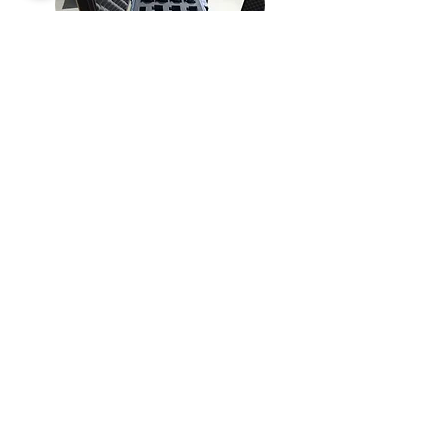
¡Agenda una cita!
No te quedes con dudas y consulta en
tienda con uno de nuestros expertos.
¡Te esperamos!.
Agenda ahora
Acerca de
Preguntas frecuentes
Envíos + garantías