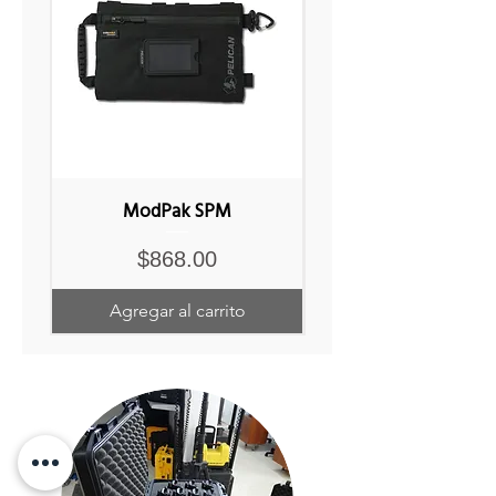
ModPak SPM
Precio
$868.00
Agregar al carrito