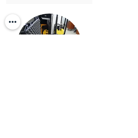
¡Agenda una cita!
No te quedes con dudas y consulta en
tienda con uno de nuestros expertos.
¡Te esperamos!.
Agenda ahora