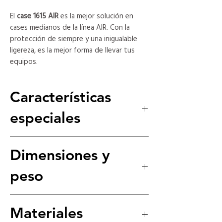
El
case 1615 AIR
es la mejor solución en
cases medianos de la línea AIR. Con la
protección de siempre y una inigualable
ligereza, es la mejor forma de llevar tus
equipos.
Características
especiales
Los cases Pelican™ Air son los primeros en
Dimensiones y
una serie de importantes innovaciones
desarrolladas por Pelican, pioneros en la
peso
fabricación y diseño de cases de
protección. Pelican™ ha diseñado y
elaborado por más de 40 años, estuches
Interior (L×W×D)
75.2 x 39.4 x 23.8 cm
Materiales
altamente protectores y solo va iniciando.
Con el lanzamiento de la línea Pelican™ Air,,