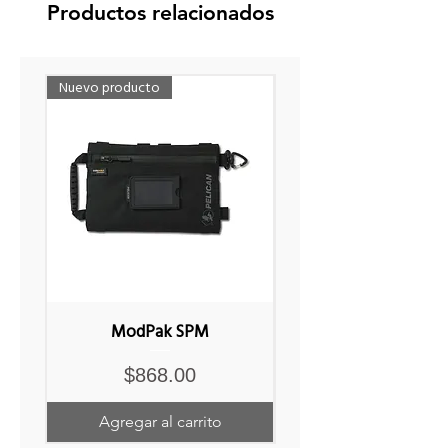
Productos relacionados
Nuevo producto
Nuevo producto
ModPak SPM
Precio
$868.00
Agregar al carrito