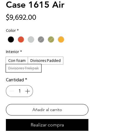
Case 1615 Air
Precio
$9,692.00
Color
*
Interior
*
Con foam
Divisores Padded
Divisores Trekpak
Cantidad
*
Añadir al carrito
Realizar compra