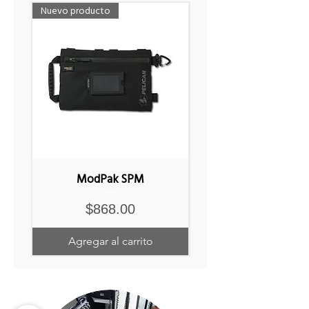
Nuevo producto
Nuevo producto
ModPak SPM
Precio
$868.00
Agregar al carrito