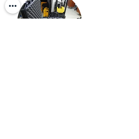
¡Agenda una cita!
No te quedes con dudas y consulta en
tienda con uno de nuestros expertos.
¡Te esperamos!.
Agenda ahora
Acerca de