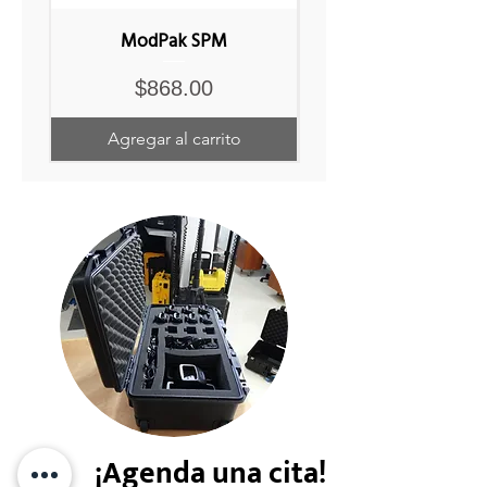
ModPak SPM
Precio
$868.00
Agregar al carrito
¡Agenda una cita!