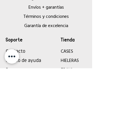
Envíos + garantías
Términos y condiciones
Garantía de excelencia
Soporte
Tienda
CASES
Contacto
HIELERAS
Centro de ayuda
TRAVL
Reserva una
Catálogos
cita
¡Síguenos!
Aceptamos los siguientes métodos de
pago: